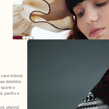
 care îmbină
ea detaliilor
e spune o
ă, pentru a
nt, oferind