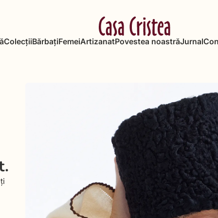
ă
Colecții
Bărbați
Femei
Artizanat
Povestea noastră
Jurnal
Con
t.
ți