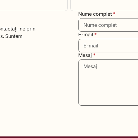
Nume complet
*
ntactați-ne prin
E-mail
*
os. Suntem
Mesaj
*