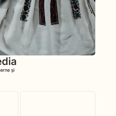
edia
erne și