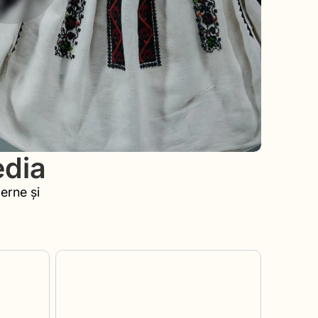
edia
erne și