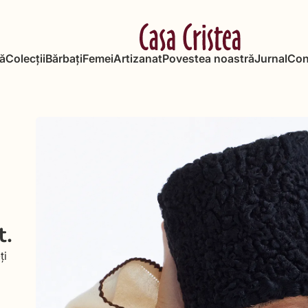
ă
Colecții
Bărbați
Femei
Artizanat
Povestea noastră
Jurnal
Con
t.
ți