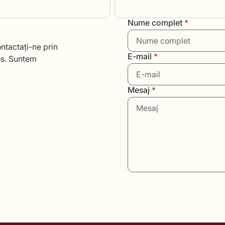
Nume complet
*
ntactați-ne prin
E-mail
*
os. Suntem
Mesaj
*