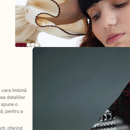
 care îmbină
ea detaliilor
e spune o
ă, pentru a
nt, oferind