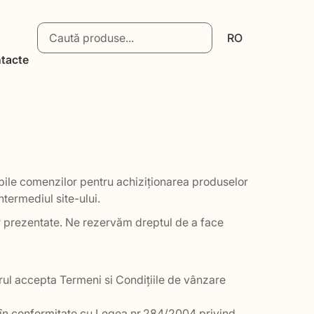
RO
tacte
abile comenzilor pentru achiziționarea produselor
termediul site-ului.
lor prezentate. Ne rezervăm dreptul de a face
ul accepta Termeni si Condițiile de vânzare
 în conformitate cu Legea nr.284/2004 privind