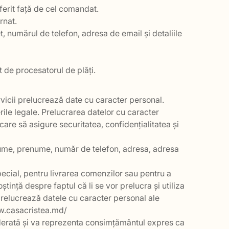
iferit față de cel comandat.
rnat.
, numărul de telefon, adresa de email și detaliile
ut de procesatorul de plăți.
rvicii prelucrează date cu caracter personal.
rile legale. Prelucrarea datelor cu caracter
care să asigure securitatea, confidențialitatea și
nume, prenume, număr de telefon, adresa, adresa
special, pentru livrarea comenzilor sau pentru a
tință despre faptul că li se vor prelucra și utiliza
prelucrează datele cu caracter personal ale
www.casacristea.md/
siderată și va reprezenta consimțământul expres ca