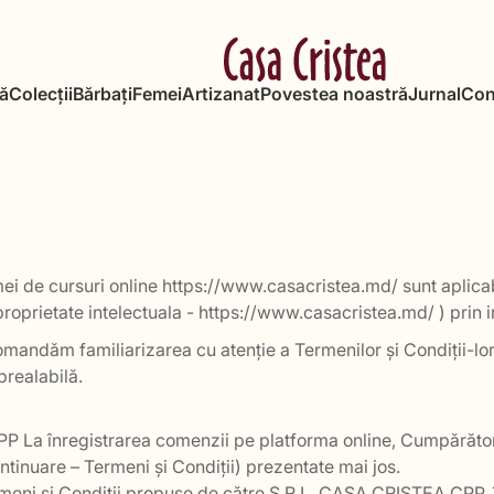
ă
Colecții
Bărbați
Femei
Artizanat
Povestea noastră
Jurnal
Con
ormei de cursuri online https://www.casacristea.md/ sunt aplic
prietate intelectuala - https://www.casacristea.md/ ) prin in
recomandăm familiarizarea cu atenție a Termenilor și Condiții-
prealabilă.
PP La înregistrarea comenzii pe platforma online, Cumpărător
ntinuare – Termeni și Condiții) prezentate mai jos.
meni si Condiții propuse de către S.R.L. CASA CRISTEA CPP,