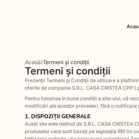
Acas
Acasă
Termeni și condiții
Termeni și condiții
Prezenții Termeni și Condiții de utilizare a platf
oferite de compania S.R.L. CASA CRISTEA CPP ( pro
Pentru folosirea în bune condiții a site-ului, vă 
modificări ale acestor prevederi, fără o notificare 
1. DISPOZIȚII GENERALE
Acest site este deținut de S.R.L. CASA CRISTEA C
produselor care sunt bazați pe legislația RM (in co
Utilizarea website-ului presupune acceptarea Ter