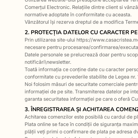
Comerțul Electronic. Relațiile dintre client si vânză
normative adoptate în conformitate cu aceasta.
Vânzătorul își rezerva dreptul de a modifica Termen
2. PROTECȚIA DATELOR CU CARACTER P
Prin utilizarea site-ului https://www.casacristea.
necesare pentru procesarea/confirmarea/executa
Datele personale se prelucrează doar pentru scopu
notificări\newsletter.
Toată informația ce conține date cu caracter person
conformitate cu prevederile stabilite de Legea nr. 
Noi folosim măsuri de securitate comerciale pentru 
informației de pe site. Transmiterea datelor pe inte
garanta securitatea informației pe care o oferă Cu
3. ÎNREGISTRAREA ȘI ACHITAREA COMENZ
Achitarea comenzilor este posibilă cu cardul de pl
Plata online se face în condiții de siguranța maxi
plății veți primi o confirmare de plata pe adresa d