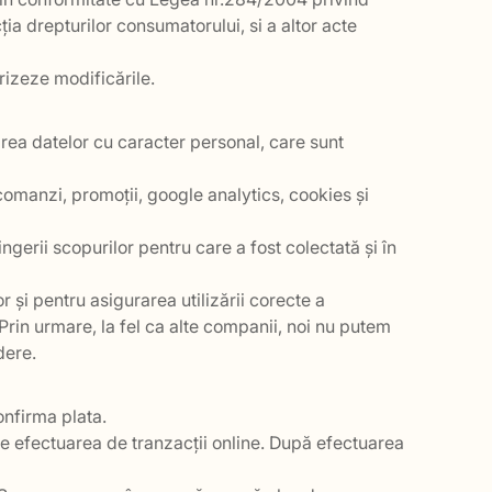
ția drepturilor consumatorului, si a altor acte
rizeze modificările.
area datelor cu caracter personal, care sunt
omanzi, promoții, google analytics, cookies și
gerii scopurilor pentru care a fost colectată și în
 și pentru asigurarea utilizării corecte a
. Prin urmare, la fel ca alte companii, noi nu putem
dere.
onfirma plata.
te efectuarea de tranzacții online. După efectuarea