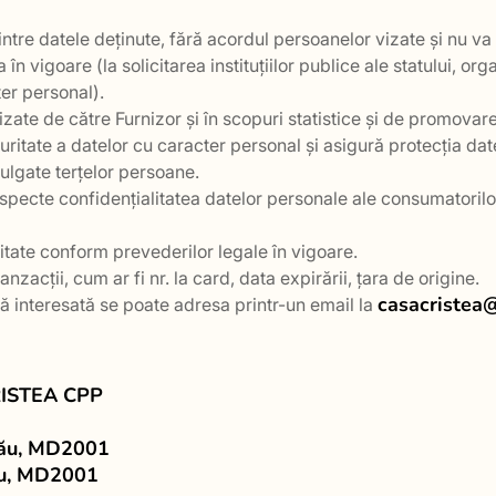
dintre datele deținute, fără acordul persoanelor vizate și nu 
în vigoare (la solicitarea instituțiilor publice ale statului, or
er personal).
lizate de către Furnizor și în scopuri statistice și de promovare
uritate a datelor cu caracter personal și asigură protecția dat
vulgate terțelor persoane.
 respecte confidențialitatea datelor personale ale consumatorilo
itate conform prevederilor legale în vigoare.
nzacții, cum ar fi nr. la card, data expirării, țara de origine.
casacristea
nă interesată se poate adresa printr-un email la
RISTEA CPP
inău, MD2001
nău, MD2001