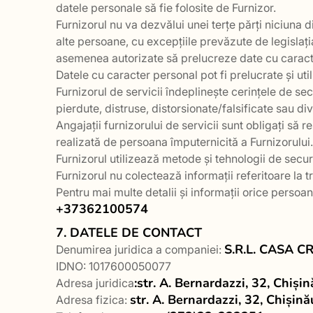
datele personale să fie folosite de Furnizor.
Furnizorul nu va dezvălui unei terțe părți niciuna 
alte persoane, cu excepțiile prevăzute de legislația 
asemenea autorizate să prelucreze date cu caract
Datele cu caracter personal pot fi prelucrate și uti
Furnizorul de servicii îndeplinește cerințele de sec
pierdute, distruse, distorsionate/falsificate sau di
Angajații furnizorului de servicii sunt obligați să
realizată de persoana împuternicită a Furnizorului.
Furnizorul utilizează metode și tehnologii de secur
Furnizorul nu colectează informații referitoare la tra
Pentru mai multe detalii și informații orice persoa
+37362100574
7. DATELE DE CONTACT
S.R.L. CASA C
Denumirea juridica a companiei:
IDNO: 1017600050077
:str. A. Bernardazzi, 32, Chiș
Adresa juridica
str. A. Bernardazzi, 32, Chiși
Adresa fizica: