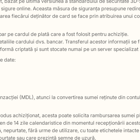
zat, bazat pe ultima versiunea a standardului de securitate 
ii sigure online. Aceasta măsura de siguranța presupune redire
area fiecărui deținător de card se face prin atribuirea unui co
 pe cardul de plată care a fost folosit pentru achiziție.
etaliile cardului dvs. bancar. Transferul acestor informații se
formă criptată și sunt stocate numai pe un server specializat a
le date:
anzacției (MDL), atunci la convertirea sumei reținute din contu
rodus achiziționat, acesta poate solicita rambursarea sumei pl
men de 14 zile calendaristice din momentul recepționării acest
, nepurtate, fără urme de utilizare, cu toate etichetele intacte 
purtate sau care prezintă semne de uzură.