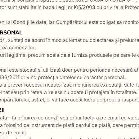
tor sunt stabilite în baza Legii nr.105/2003 cu privire la Protec
ii si Condițiile date, iar Cumpărătorul este obligat sa monito
ERSONAL
md/ , sunteți de acord în mod automat cu colectarea și prelucr
rea comenzilor.
ri legitime, precum acela de a furniza produsele pe care le c
al este stocată și utilizată doar pentru perioada necesară atin
133/2011 privind protecția datelor cu caracter personal.
a preveni accesul neautorizat, menținerea exactității date-lor
rnet sau prin rețea wireless nu poate fi protejata în totalitate
mpărătorului, astfel, el va face acest lucru pe propria răspun
II
ată – la primirea comenzii veți primi factura pe email ce va c
ma folosind ca instrument de plată cardul de plată, care permi
vs. de email.