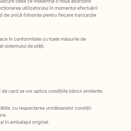
3D-Secure ceea ce înseamnă o nouă abordare
cționarea utilizatorului în momentul efectuării
d de unică folosințe pentru fiecare tranzacție
 face în conformitate cu toate măsurile de
l sistemului de plăți.
l de card se vor aplica condițiile băncii emitente.
ătite, cu respectarea următoarelor condiții:
ora.
și în ambalajul original.