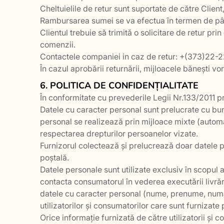
Cheltuielile de retur sunt suportate de către Client
Rambursarea sumei se va efectua în termen de până 
Clientul trebuie să trimită o solicitare de retur 
comenzii.
Contactele companiei in caz de retur: +(373)22-
În cazul aprobării returnării, mijloacele bănești vor
6. POLITICA DE CONFIDENȚIALITATE
În conformitate cu prevederile Legii Nr.133/2011 pr
Datele cu caracter personal sunt prelucrate cu bun
personal se realizează prin mijloace mixte (automat
respectarea drepturilor persoanelor vizate.
Furnizorul colectează și prelucrează doar datele
poștală.
Datele personale sunt utilizate exclusiv în scopul a
contacta consumatorul în vederea executării livrării
datele cu caracter personal (nume, prenume, număr
utilizatorilor și consumatorilor care sunt furnizate
Orice informație furnizată de către utilizatorii ș