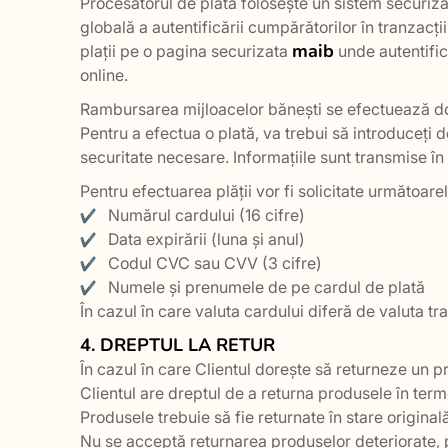
Procesatorul de plata folosește un sistem securi
globală a autentificării cumpărătorilor în tranzacț
maib
plații pe o pagina securizata
unde autentific
online.
Rambursarea mijloacelor bănești se efectuează doar
Pentru a efectua o plată, va trebui să introduceți d
securitate necesare. Informațiile sunt transmise în 
Pentru efectuarea plății vor fi solicitate următoare
Numărul cardului (16 cifre)
Data expirării (luna și anul)
Codul CVC sau CVV (3 cifre)
Numele și prenumele de pe cardul de plată
În cazul în care valuta cardului diferă de valuta tr
4. DREPTUL LA RETUR
În cazul în care Clientul dorește să returneze un p
Clientul are dreptul de a returna produsele în ter
Produsele trebuie să fie returnate în stare originală
Nu se acceptă returnarea produselor deteriorate, 