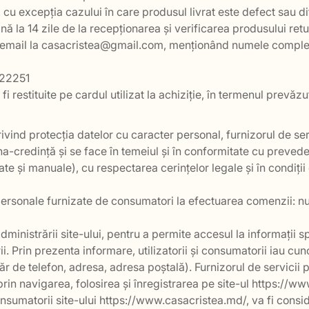
, cu excepția cazului în care produsul livrat este defect sau d
la 14 zile de la recepționarea și verificarea produsului retu
prin email la casacristea@gmail.com, menționând numele complet
222251
 fi restituite pe cardul utilizat la achiziție, în termenul prevăz
ivind protecția datelor cu caracter personal, furnizorul de se
a-credință și se face în temeiul și în conformitate cu prevede
e și manuale), cu respectarea cerințelor legale și în condiții 
 personale furnizate de consumatori la efectuarea comenzii: 
dministrării site-ului, pentru a permite accesul la informații 
. Prin prezenta informare, utilizatorii și consumatorii iau cunoș
 de telefon, adresa, adresa poștală). Furnizorul de servicii 
 prin navigarea, folosirea și înregistrarea pe site-ul https://
i consumatorii site-ului https://www.casacristea.md/, va fi con