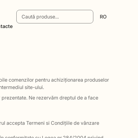
RO
tacte
abile comenzilor pentru achiziționarea produselor
termediul site-ului.
lor prezentate. Ne rezervăm dreptul de a face
ul accepta Termeni si Condițiile de vânzare
 în conformitate cu Legea nr.284/2004 privind