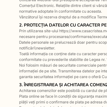
Comerțul Electronic. Relațiile dintre client si vânză
normative adoptate în conformitate cu aceasta.
Vânzătorul își rezerva dreptul de a modifica Termen
2. PROTECȚIA DATELOR CU CARACTER P
Prin utilizarea site-ului https://www.casacristea.
necesare pentru procesarea/confirmarea/executa
Datele personale se prelucrează doar pentru scopu
notificări\newsletter.
Toată informația ce conține date cu caracter person
conformitate cu prevederile stabilite de Legea nr. 
Noi folosim măsuri de securitate comerciale pentru 
informației de pe site. Transmiterea datelor pe inte
garanta securitatea informației pe care o oferă Cu
3. ÎNREGISTRAREA ȘI ACHITAREA COMENZ
Achitarea comenzilor este posibilă cu cardul de pl
Plata online se face în condiții de siguranța maxi
plății veți primi o confirmare de plata pe adresa d