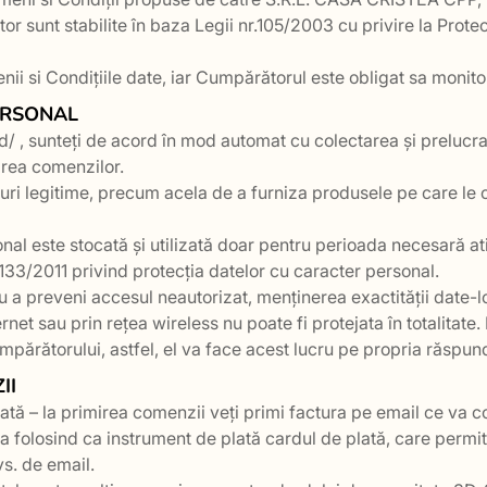
tor sunt stabilite în baza Legii nr.105/2003 cu privire la Protec
ii si Condițiile date, iar Cumpărătorul este obligat sa monito
ERSONAL
md/ , sunteți de acord în mod automat cu colectarea și prelucr
rea comenzilor.
ri legitime, precum acela de a furniza produsele pe care le c
al este stocată și utilizată doar pentru perioada necesară atin
133/2011 privind protecția datelor cu caracter personal.
a preveni accesul neautorizat, menținerea exactității date-lor
rnet sau prin rețea wireless nu poate fi protejata în totalitate
mpărătorului, astfel, el va face acest lucru pe propria răspun
II
ată – la primirea comenzii veți primi factura pe email ce va c
ma folosind ca instrument de plată cardul de plată, care permi
vs. de email.