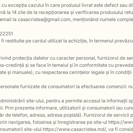
, cu excepția cazului în care produsul livrat este defect sau d
la 14 zile de la recepționarea și verificarea produsului retu
prin email la casacristea@gmail.com, menționând numele complet
222251
 fi restituite pe cardul utilizat la achiziție, în termenul prevăz
ivind protecția datelor cu caracter personal, furnizorul de se
a-credință și se face în temeiul și în conformitate cu prevede
e și manuale), cu respectarea cerințelor legale și în condiții 
 personale furnizate de consumatori la efectuarea comenzii: 
dministrării site-ului, pentru a permite accesul la informații 
. Prin prezenta informare, utilizatorii și consumatorii iau cunoș
 de telefon, adresa, adresa poștală). Furnizorul de servicii 
 prin navigarea, folosirea și înregistrarea pe site-ul https://
i consumatorii site-ului https://www.casacristea.md/, va fi con