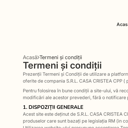
Acas
Acasă
Termeni și condiții
Termeni și condiții
Prezenții Termeni și Condiții de utilizare a platf
oferite de compania S.R.L. CASA CRISTEA CPP ( pro
Pentru folosirea în bune condiții a site-ului, vă 
modificări ale acestor prevederi, fără o notificare 
1. DISPOZIȚII GENERALE
Acest site este deținut de S.R.L. CASA CRISTEA C
produselor care sunt bazați pe legislația RM (in co
Utilizarea website-ului presupune acceptarea Ter