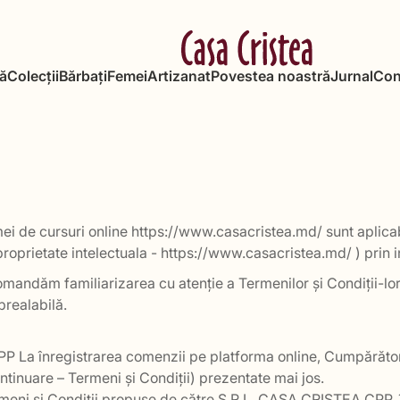
ă
Colecții
Bărbați
Femei
Artizanat
Povestea noastră
Jurnal
Con
ormei de cursuri online https://www.casacristea.md/ sunt aplic
prietate intelectuala - https://www.casacristea.md/ ) prin in
recomandăm familiarizarea cu atenție a Termenilor și Condiții-
prealabilă.
PP La înregistrarea comenzii pe platforma online, Cumpărător
ntinuare – Termeni și Condiții) prezentate mai jos.
meni si Condiții propuse de către S.R.L. CASA CRISTEA CPP,