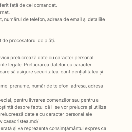
iferit față de cel comandat.
rnat.
, numărul de telefon, adresa de email și detaliile
ut de procesatorul de plăți.
rvicii prelucrează date cu caracter personal.
rile legale. Prelucrarea datelor cu caracter
care să asigure securitatea, confidențialitatea și
nume, prenume, număr de telefon, adresa, adresa
special, pentru livrarea comenzilor sau pentru a
tință despre faptul că li se vor prelucra și utiliza
prelucrează datele cu caracter personal ale
www.casacristea.md/
siderată și va reprezenta consimțământul expres ca