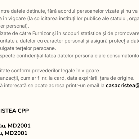
dintre datele deținute, fără acordul persoanelor vizate și nu 
în vigoare (la solicitarea instituțiilor publice ale statului, or
er personal).
lizate de către Furnizor și în scopuri statistice și de promovare
uritate a datelor cu caracter personal și asigură protecția dat
vulgate terțelor persoane.
 respecte confidențialitatea datelor personale ale consumatorilo
itate conform prevederilor legale în vigoare.
nzacții, cum ar fi nr. la card, data expirării, țara de origine.
casacristea
nă interesată se poate adresa printr-un email la
RISTEA CPP
inău, MD2001
nău, MD2001