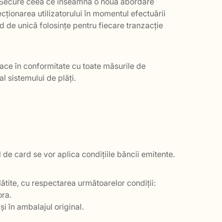
3D-Secure ceea ce înseamnă o nouă abordare
cționarea utilizatorului în momentul efectuării
d de unică folosințe pentru fiecare tranzacție
 face în conformitate cu toate măsurile de
l sistemului de plăți.
l de card se vor aplica condițiile băncii emitente.
ătite, cu respectarea următoarelor condiții:
ora.
și în ambalajul original.