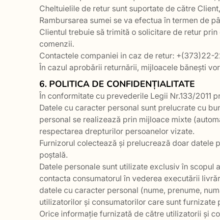
Cheltuielile de retur sunt suportate de către Client
Rambursarea sumei se va efectua în termen de până 
Clientul trebuie să trimită o solicitare de retur 
comenzii.
Contactele companiei in caz de retur: +(373)22-
În cazul aprobării returnării, mijloacele bănești vor
6. POLITICA DE CONFIDENȚIALITATE
În conformitate cu prevederile Legii Nr.133/2011 pr
Datele cu caracter personal sunt prelucrate cu bun
personal se realizează prin mijloace mixte (automat
respectarea drepturilor persoanelor vizate.
Furnizorul colectează și prelucrează doar datele
poștală.
Datele personale sunt utilizate exclusiv în scopul a
contacta consumatorul în vederea executării livrării
datele cu caracter personal (nume, prenume, număr
utilizatorilor și consumatorilor care sunt furnizate
Orice informație furnizată de către utilizatorii ș