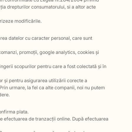
ția drepturilor consumatorului, si a altor acte
rizeze modificările.
area datelor cu caracter personal, care sunt
omanzi, promoții, google analytics, cookies și
gerii scopurilor pentru care a fost colectată și în
 și pentru asigurarea utilizării corecte a
. Prin urmare, la fel ca alte companii, noi nu putem
dere.
onfirma plata.
te efectuarea de tranzacții online. După efectuarea