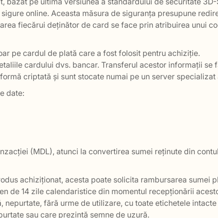
zat, bazat pe ultima versiunea a standardului de securitate 
ii sigure online. Aceasta măsura de siguranța presupune redire
area fiecărui deținător de card se face prin atribuirea unui co
 pe cardul de plată care a fost folosit pentru achiziție.
etaliile cardului dvs. bancar. Transferul acestor informații se
formă criptată și sunt stocate numai pe un server specializat a
le date:
anzacției (MDL), atunci la convertirea sumei reținute din contu
rodus achiziționat, acesta poate solicita rambursarea sumei pl
men de 14 zile calendaristice din momentul recepționării acest
, nepurtate, fără urme de utilizare, cu toate etichetele intacte 
purtate sau care prezintă semne de uzură.