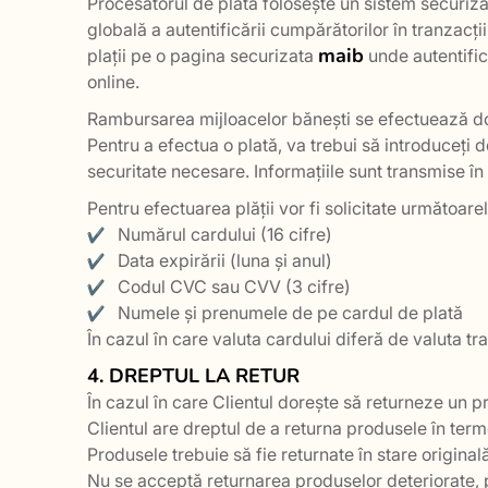
Procesatorul de plata folosește un sistem securi
globală a autentificării cumpărătorilor în tranzacț
maib
plații pe o pagina securizata
unde autentific
online.
Rambursarea mijloacelor bănești se efectuează doar
Pentru a efectua o plată, va trebui să introduceți d
securitate necesare. Informațiile sunt transmise în 
Pentru efectuarea plății vor fi solicitate următoare
Numărul cardului (16 cifre)
Data expirării (luna și anul)
Codul CVC sau CVV (3 cifre)
Numele și prenumele de pe cardul de plată
În cazul în care valuta cardului diferă de valuta tr
4. DREPTUL LA RETUR
În cazul în care Clientul dorește să returneze un p
Clientul are dreptul de a returna produsele în ter
Produsele trebuie să fie returnate în stare originală
Nu se acceptă returnarea produselor deteriorate, 