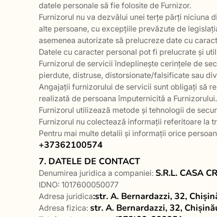
datele personale să fie folosite de Furnizor.
Furnizorul nu va dezvălui unei terțe părți niciuna 
alte persoane, cu excepțiile prevăzute de legislația 
asemenea autorizate să prelucreze date cu caract
Datele cu caracter personal pot fi prelucrate și uti
Furnizorul de servicii îndeplinește cerințele de sec
pierdute, distruse, distorsionate/falsificate sau di
Angajații furnizorului de servicii sunt obligați să
realizată de persoana împuternicită a Furnizorului.
Furnizorul utilizează metode și tehnologii de secur
Furnizorul nu colectează informații referitoare la tra
Pentru mai multe detalii și informații orice persoa
+37362100574
7. DATELE DE CONTACT
S.R.L. CASA C
Denumirea juridica a companiei:
IDNO: 1017600050077
:str. A. Bernardazzi, 32, Chiș
Adresa juridica
str. A. Bernardazzi, 32, Chiși
Adresa fizica: