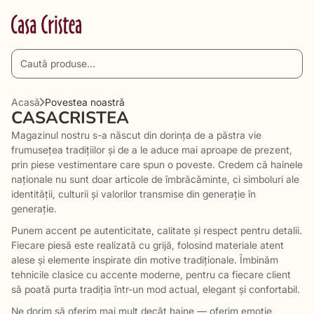
Acasă
Povestea noastră
CASACRISTEA
Magazinul nostru s-a născut din dorința de a păstra vie
frumusețea tradițiilor și de a le aduce mai aproape de prezent,
prin piese vestimentare care spun o poveste. Credem că hainele
naționale nu sunt doar articole de îmbrăcăminte, ci simboluri ale
identității, culturii și valorilor transmise din generație în
generație.
Punem accent pe autenticitate, calitate și respect pentru detalii.
Fiecare piesă este realizată cu grijă, folosind materiale atent
alese și elemente inspirate din motive tradiționale. Îmbinăm
tehnicile clasice cu accente moderne, pentru ca fiecare client
să poată purta tradiția într-un mod actual, elegant și confortabil.
Ne dorim să oferim mai mult decât haine — oferim emoție,