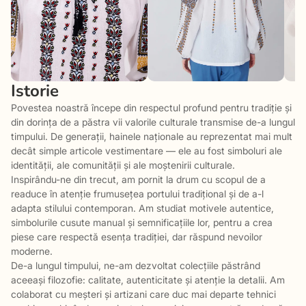
Istorie
Povestea noastră începe din respectul profund pentru tradiție și
din dorința de a păstra vii valorile culturale transmise de-a lungul
timpului. De generații, hainele naționale au reprezentat mai mult
decât simple articole vestimentare — ele au fost simboluri ale
identității, ale comunității și ale moștenirii culturale.
Inspirându-ne din trecut, am pornit la drum cu scopul de a
readuce în atenție frumusețea portului tradițional și de a-l
adapta stilului contemporan. Am studiat motivele autentice,
simbolurile cusute manual și semnificațiile lor, pentru a crea
piese care respectă esența tradiției, dar răspund nevoilor
moderne.
De-a lungul timpului, ne-am dezvoltat colecțiile păstrând
aceeași filozofie: calitate, autenticitate și atenție la detalii. Am
colaborat cu meșteri și artizani care duc mai departe tehnici