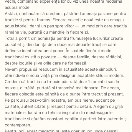
vechi, combinând experiența lor cu viziunea noastră modernă
asupra modei.
Astăzi, continuăm să creștem, păstrând aceeași pasiune pentru
tradiție și pentru frumos. Fiecare colecție nouă este un omagiu
adus istoriei, dar și un pas spre viitor — un mod prin care tradiția
rămâne vie, purtată cu mândrie în fiecare zi.
Totul a pornit din admirația pentru frumusețea lucrurilor create
cu suflet și din dorința de a duce mai departe tradițiile care
definesc identitatea unui popor. În spatele fiecărui model
tradițional există o poveste — despre familie, despre rădăcini,
despre locurile și valorile care ne formează.
Ne-am propus să readucem în actualitate aceste simboluri,
oferindu-le o nouă viață prin designuri adaptate stilului modern.
Credem că tradiția nu trebuie păstrată doar în amintiri sau în
muzeu, ci trăită, purtată și transmisă mai departe. De aceea,
fiecare colecție este gândită ca o punte între trecut și prezent.
Pe parcursul dezvoltării noastre, am pus mereu accent pe
calitate, autenticitate și respect pentru detalii. Alegem cu grijă
materialele, lucrăm cu tehnici inspirate din meșteșugurile
tradiționale și căutăm constant echilibrul perfect între autentic și
contemporan.
Pentru noi, acest magazin nu este doar un loc unde găsești