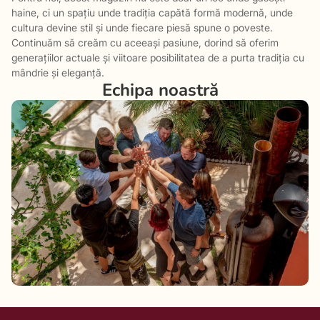
haine, ci un spațiu unde tradiția capătă formă modernă, unde
cultura devine stil și unde fiecare piesă spune o poveste.
Continuăm să creăm cu aceeași pasiune, dorind să oferim
generațiilor actuale și viitoare posibilitatea de a purta tradiția cu
mândrie și eleganță.
Echipa noastră